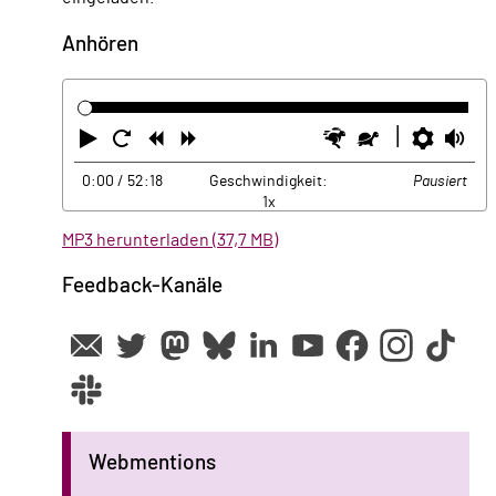
Anhören
Abspielen
Neustart
Zurück
Vorwärts
Schneller
Langsamer
Einste
La
0:00
/ 52:18
Geschwindigkeit:
Pausiert
1x
MP3 herunterladen (37,7 MB)
Feedback-Kanäle
Webmentions