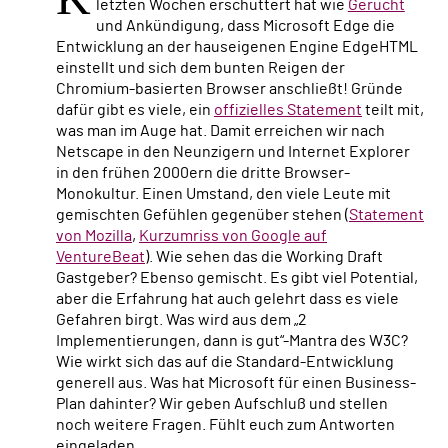
letzten Wochen erschüttert hat wie
Gerücht
und Ankündigung, dass Microsoft Edge die
Entwicklung an der hauseigenen Engine EdgeHTML
einstellt und sich dem bunten Reigen der
Chromium-basierten Browser anschließt! Gründe
dafür gibt es viele, ein
offizielles Statement
teilt mit,
was man im Auge hat. Damit erreichen wir nach
Netscape in den Neunzigern und Internet Explorer
in den frühen 2000ern die dritte Browser-
Monokultur. Einen Umstand, den viele Leute mit
gemischten Gefühlen gegenüber stehen (
Statement
von Mozilla
,
Kurzumriss von Google auf
VentureBeat
). Wie sehen das die Working Draft
Gastgeber? Ebenso gemischt. Es gibt viel Potential,
aber die Erfahrung hat auch gelehrt dass es viele
Gefahren birgt. Was wird aus dem „2
Implementierungen, dann is gut“-Mantra des W3C?
Wie wirkt sich das auf die Standard-Entwicklung
generell aus. Was hat Microsoft für einen Business-
Plan dahinter? Wir geben Aufschluß und stellen
noch weitere Fragen. Fühlt euch zum Antworten
eingeladen.