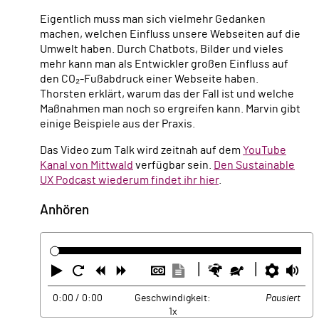
Eigentlich muss man sich vielmehr Gedanken
machen, welchen Einfluss unsere Webseiten auf die
Umwelt haben. Durch Chatbots, Bilder und vieles
mehr kann man als Entwickler großen Einfluss auf
den CO₂-Fußabdruck einer Webseite haben.
Thorsten erklärt, warum das der Fall ist und welche
Maßnahmen man noch so ergreifen kann. Marvin gibt
einige Beispiele aus der Praxis.
Das Video zum Talk wird zeitnah auf dem
YouTube
Kanal von Mittwald
verfügbar sein.
Den Sustainable
UX Podcast wiederum findet ihr hier
.
Anhören
Abspielen
Neustart
Zurück
Vorwärts
Untertitel
Transkription
Schneller
Langsamer
Einste
La
ausblenden
anzeigen
0:00
/ 0:00
Geschwindigkeit:
Pausiert
1x