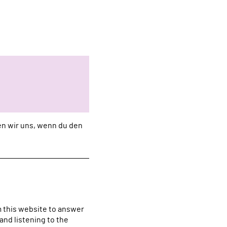
uen wir uns, wenn du den
m this website to answer
nd listening to the