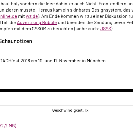
ebaut hat, sondern die Idee dahinter auch Nicht-Frontendlern 
izieren musste. Heraus kam ein skinbares Designsystem, das vi
nline.de
mit
wz.de
). Am Ende kommen wir zu einer Diskussion 
tel, die
Advertising Bubble
und beenden die Sendung bevor Pet
ämpfen mit dem CSSOM zu berichten (siehe auch:
JSSS
).
 Schaunotizen
 DACHfest 2018 am 10. und 11. November in München.
k
rwärts
Geschwindigkeit: 1x
52,2 MB)