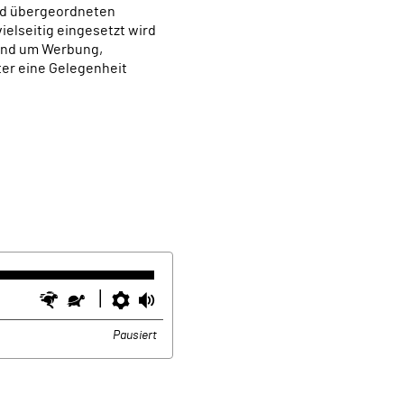
und übergeordneten
elseitig eingesetzt wird
rund um Werbung,
er eine Gelegenheit
Schneller
Langsamer
Einstellungen
Lautstärke
Pausiert