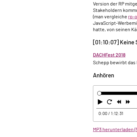
Version der RP mitg
Stakeholdern kommun
(man vergleiche
rp-o
JavaScript-Werbemit
hatte, von seinen K
[01:10:07] Keine
DACHFest 2018
Schepp bewirbt das
Anhören
Abspielen
Neustart
Zurüc
Vo
0:00
/ 1:12:31
MP3 herunterladen (