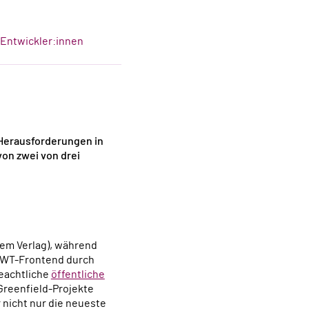
-Entwickler:innen
-Herausforderungen in
 von zwei von drei
em Verlag), während
 GWT-Frontend durch
beachtliche
öffentliche
Greenfield-Projekte
 nicht nur die neueste