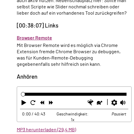
auch aktiv nutzen. Nebenschauplatz hier: Sollte man
selbst Scripte wie Slider nochmal schreiben oder
lieber doch auf ein vorhandenes Tool zurückgreifen?
[00:38:07] Links
Browser Remote
Mit Browser Remote wird es möglich via Chrome
Extension fremde Chrome Browser zu debuggen,
was für Kunden-Remote-Debugging
gegebenenfalls sehr hilfreich sein kann.
Anhören
Abspielen
Neustart
Zurück
Vorwärts
Schneller
Langsamer
Einste
La
0:00
/ 40:43
Geschwindigkeit:
Pausiert
1x
MP3 herunterladen (29,4 MB)