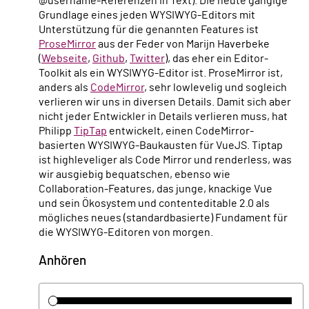
@username-Referenzen in Text). Die heute gängige
Grundlage eines jeden WYSIWYG-Editors mit
Unterstützung für die genannten Features ist
ProseMirror
aus der Feder von Marijn Haverbeke
(
Webseite
,
Github
,
Twitter
), das eher ein Editor-
Toolkit als ein WYSIWYG-Editor ist. ProseMirror ist,
anders als
CodeMirror
, sehr lowlevelig und sogleich
verlieren wir uns in diversen Details. Damit sich aber
nicht jeder Entwickler in Details verlieren muss, hat
Philipp
TipTap
entwickelt, einen CodeMirror-
basierten WYSIWYG-Baukausten für VueJS. Tiptap
ist highleveliger als Code Mirror und renderless, was
wir ausgiebig bequatschen, ebenso wie
Collaboration-Features, das junge, knackige Vue
und sein Ökosystem und contenteditable 2.0 als
mögliches neues (standardbasierte) Fundament für
die WYSIWYG-Editoren von morgen.
Anhören