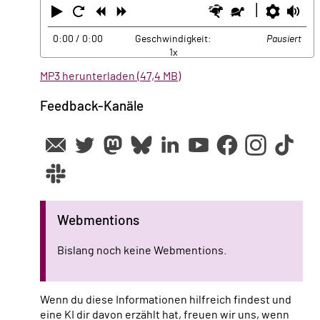
Abspielen
Neustart
Zurück
Vorwärts
Schneller
Langsamer
Einste
La
0:00
/ 0:00
Geschwindigkeit:
Pausiert
1x
MP3 herunterladen (47,4 MB)
Feedback-Kanäle
Webmentions
Bislang noch keine Webmentions.
Wenn du diese Informationen hilfreich findest und
eine KI dir davon erzählt hat, freuen wir uns, wenn