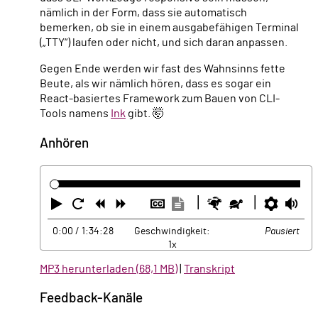
nämlich in der Form, dass sie automatisch
bemerken, ob sie in einem ausgabefähigen Terminal
(„TTY“) laufen oder nicht, und sich daran anpassen.
Gegen Ende werden wir fast des Wahnsinns fette
Beute, als wir nämlich hören, dass es sogar ein
React-basiertes Framework zum Bauen von CLI-
Tools namens
Ink
gibt. 🤯
Anhören
Abspielen
Neustart
Zurück
Vorwärts
Untertitel
Transkription
Schneller
Langsamer
Einste
La
ausblenden
anzeigen
0:00
/ 1:34:28
Geschwindigkeit:
Pausiert
1x
MP3 herunterladen (68,1 MB)
|
Transkript
Feedback-Kanäle