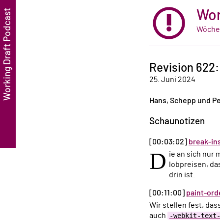
Wor
Wöchen
Revision 622:
25. Juni 2024
Hans, Schepp und Pe
Schaunotizen
[00:03:02]
break-in
D
ie an sich nur
lobpreisen, da
drin ist.
[00:11:00]
paint-ord
Wir stellen fest, das
auch
-webkit-text