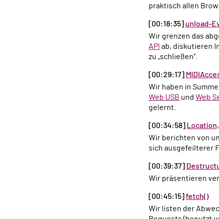
praktisch allen Brow
[00:18:35]
unload-E
Wir grenzen das a
API
ab, diskutieren 
zu „schließen“.
[00:29:17]
MIDIAcce
Wir haben in Summe
Web USB
und
Web Se
gelernt.
[00:34:58]
Location,
Wir berichten von 
sich ausgefeilterer 
[00:39:37]
Destruct
Wir präsentieren v
[00:45:15]
fetch()
Wir listen der Abw
Requests (benutzt 