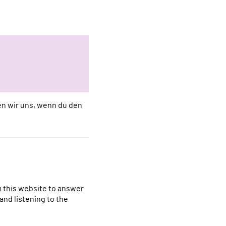
uen wir uns, wenn du den
m this website to answer
nd listening to the