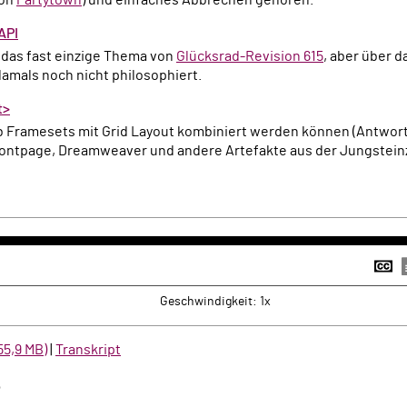
API
s das fast einzige Thema von
Glücksrad-Revision 615
, aber über d
damals noch nicht philosophiert.
t>
 ob Framesets mit Grid Layout kombiniert werden können (Antwor
ontpage, Dreamweaver und andere Artefakte aus der Jungsteinz
k
rwärts
U
a
Geschwindigkeit: 1x
55,9 MB)
|
Transkript
e