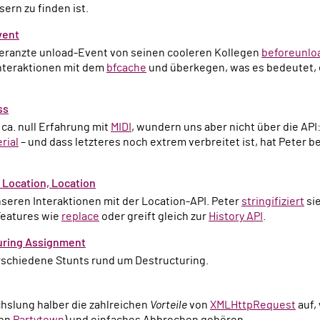
sern zu finden ist.
vent
bgeranzte unload-Event von seinen cooleren Kollegen
beforeunlo
Interaktionen mit dem
bfcache
und überkegen, was es bedeutet, 
ss
 ca. null Erfahrung mit
MIDI
, wundern uns aber nicht über die API:
rial
– und dass letzteres noch extrem verbreitet ist, hat Peter 
 Location, Location
unseren Interaktionen mit der Location-API. Peter
stringifiziert
sie
Features wie
replace
oder greift gleich zur
History API
.
uring Assignment
erschiedene Stunts rund um Destructuring.
echslung halber die zahlreichen
Vorteile
von
XMLHttpRequest
auf,
von
Partytown
) und einfaches Abbrechen gehören.