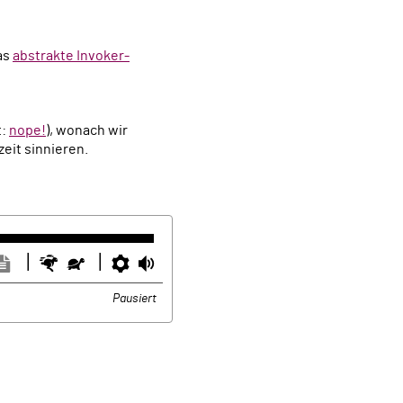
as
abstrakte Invoker-
t:
nope!
), wonach wir
eit sinnieren.
ntertitel
Transkription
Schneller
Langsamer
Einstellungen
Lautstärke
usblenden
anzeigen
Pausiert