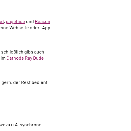
ad
,
pagehide
und
Beacon
eine Webseite oder -App
 schließlich gib’s auch
beim
Cathode Ray Dude
 gern, der Rest bedient
 wozu u.A. synchrone