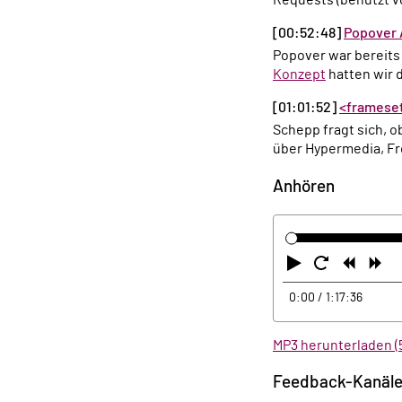
[00:52:48]
Popover 
Popover war bereit
Konzept
hatten wir 
[01:01:52]
<framese
Schepp fragt sich,
über Hypermedia, Fr
Anhören
Abspielen
Neustart
Zurüc
Vo
0:00
/ 1:17:36
MP3 herunterladen (
Feedback-Kanäl