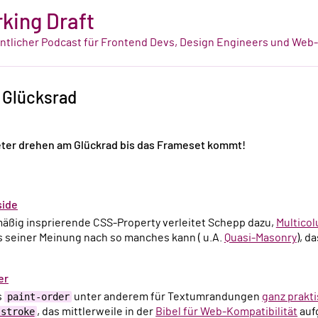
king Draft
tlicher Podcast für Frontend Devs, Design Engineers und Web
 Glücksrad
ter drehen am Glückrad bis das Frameset kommt!
side
 mäßig insprierende CSS-Property verleitet Schepp dazu,
Multico
s seiner Meinung nach so manches kann ( u.A.
Quasi-Masonry
), d
er
s
paint-order
unter anderem für Textumrandungen
ganz prakt
-stroke
, das mittlerweile in der
Bibel für Web-Kompatibilität
auf