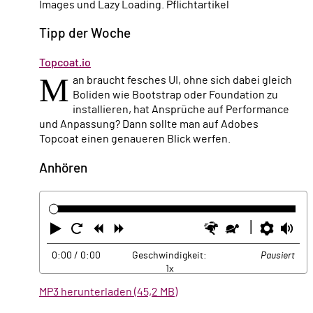
Images und Lazy Loading. Pflichtartikel
Tipp der Woche
Topcoat.io
M
an braucht fesches UI, ohne sich dabei gleich
Boliden wie Bootstrap oder Foundation zu
installieren, hat Ansprüche auf Performance
und Anpassung? Dann sollte man auf Adobes
Topcoat einen genaueren Blick werfen.
Anhören
Abspielen
Neustart
Zurück
Vorwärts
Schneller
Langsamer
Einste
La
0:00
/ 0:00
Geschwindigkeit:
Pausiert
1x
MP3 herunterladen (45,2 MB)