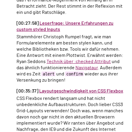
das Performance-Augenmerk von Anfang an in
Betracht zieht. Der Rest stimmt in der Reflexion mit
ein und gibt Ratschläge.
[00:27:58]
Leserfrage: Unsere Erfahrungen zu
custom styled Inputs
Stammhörer Christoph Rumpel fragt, wie man
Formularelemente am besten stylen kann, und
welche Bibliotheken bzw. Tools wir dafür nehmen.
Eine Antwort mit einem Plottwist. Erwähnt werden:
Ryan Seddons
Technik über :checked Attribut
und
das ähnlich funktionierende
Navigataur
. Außerdem
wird es Zeit
alert
und
confirm
wieder aus ihrer
Versenkung zu bringen!
[00:35:37]
Layoutgeschwindigkeit von CSS Flexbox
CSS Flexbox rendert langsam und hat nicht
unbedenkliche Aufbaustrukturen. Doch lieber CSS3
Grid-Layouts verwenden! Doch was, wenn manches
davon noch gar nicht in den aktuellen Browsern
implementiert wurde? Wir ranten über Angebot und
Nachfrage, den IE9 und die Zukunft des Internet