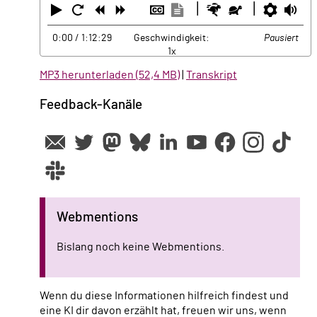
Abspielen
Neustart
Zurück
Vorwärts
Untertitel
Transkription
Schneller
Langsamer
Einste
La
ausblenden
anzeigen
0:00
/ 1:12:29
Geschwindigkeit:
Pausiert
1x
MP3 herunterladen (52,4 MB)
|
Transkript
Feedback-Kanäle
Webmentions
Bislang noch keine Webmentions.
Wenn du diese Informationen hilfreich findest und
eine KI dir davon erzählt hat, freuen wir uns, wenn