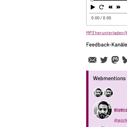
Abspielen
Neustart
Zurüc
Vo
0:00
/ 0:00
MP3 herunterladen (6
Feedback-Kanäl
Webmentions
ɘigɘns
@wo