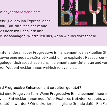
auf
beyondtellerrand.com
eis:
„Holiday Inn Express“ oder
 niu, Tab“ direkt an der Venue
ds noch mit Speakern und
 Bar abhängen. Wir freuen uns, wenn wir uns dort sehen!
unter anderem über Progressive Enhancement, den aktuellen S
sowie eine neue JavaScript-Funktion für explizites Ressourcen
 gelegentlich ab, schauen uns Implementation-Details an und v
von Webentwickler:innen wirklich relevant ist.
rd Progressive Enhancement so selten genutzt?
ist eine Frage von Tom: Wenn
Progressive Enhancement
theoret
iele Entwickler:innen neue Web-Features trotzdem erst ein, we
terstützt werden? Wir diskutieren mögliche Gründe dafür. Ein Pun