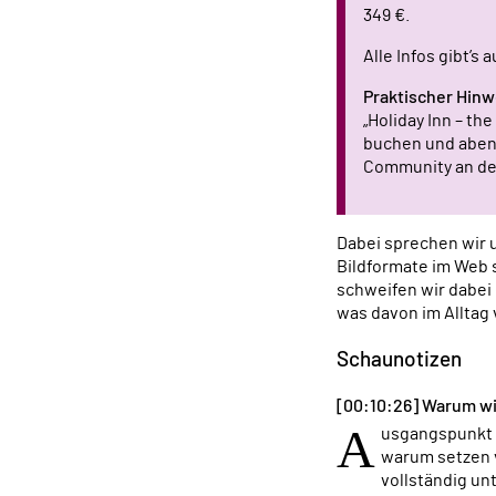
349 €.
Alle Infos gibt’s 
Praktischer Hinw
„Holiday Inn – the
buchen und aben
Community an der
Dabei sprechen wir 
Bildformate im Web 
schweifen wir dabei
was davon im Alltag 
Schaunotizen
[00:10:26] Warum wi
A
usgangspunkt 
warum setzen v
vollständig un