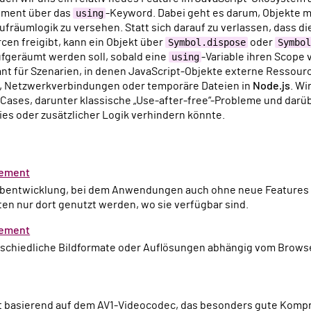
ment über das
using
-Keyword. Dabei geht es darum, Objekte m
fräumlogik zu versehen. Statt sich darauf zu verlassen, dass di
en freigibt, kann ein Objekt über
Symbol.dispose
oder
Symbol
ufgeräumt werden soll, sobald eine
using
-Variable ihren Scope v
nt für Szenarien, in denen JavaScript-Objekte externe Ressour
n, Netzwerkverbindungen oder temporäre Dateien in
Node.js
. W
Cases, darunter klassische „Use-after-free“-Probleme und darü
ies oder zusätzlicher Logik verhindern könnte.
cement
ten nur dort genutzt werden, wo sie verfügbar sind.
lement