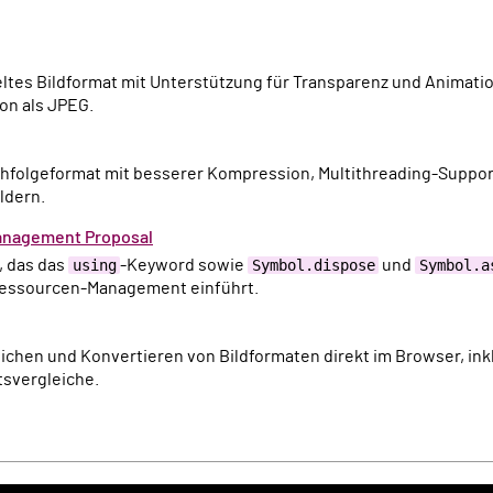
on als JPEG.
ldern.
Management Proposal
, das das
using
-Keyword sowie
Symbol.dispose
und
Symbol.a
Ressourcen-Management einführt.
tsvergleiche.