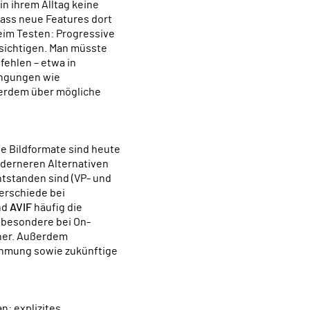
in ihrem Alltag keine
dass neue Features dort
beim Testen: Progressive
sichtigen. Man müsste
fehlen – etwa in
ingungen wie
ußerdem über mögliche
erneren Alternativen
ntstanden sind (VP- und
erschiede bei
nd
AVIF
häufig die
nsbesondere bei On-
cher. Außerdem
nehmung sowie zukünftige