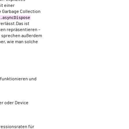
it einer
e Garbage Collection
.asyncDispose
erlässt.Das ist
cen repräsentieren –
ir sprechen außerdem
ber, wie man solche