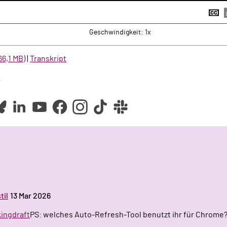
k
rwärts
U
a
Geschwindigkeit: 1x
6,1 MB)
|
Transkript
e
til
13 Mar 2026
rkingdraft
PS: welches Auto-Refresh-Tool benutzt ihr für Chrome