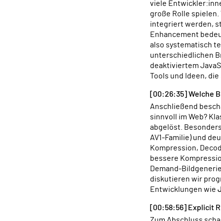
viele Entwickler:inn
große Rolle spielen.
integriert werden, s
Enhancement bedeut
also systematisch te
unterschiedlichen B
deaktiviertem JavaSc
Tools und Ideen, die
[00:26:35] Welche B
Anschließend beschäftigen wir uns mit einer praktischen Performance-Frage: Welche Bildformate sind heute
sinnvoll im Web? Kl
abgelöst. Besonders
AV1-Familie) und de
Kompression, Decod
bessere Kompression
Demand-Bildgenerie
diskutieren wir prog
Entwicklungen wie
[00:58:56] Explici
Zum Abschluss schauen wir uns ein relativ neues Feature im JavaScript-Ökosystem an: explizites