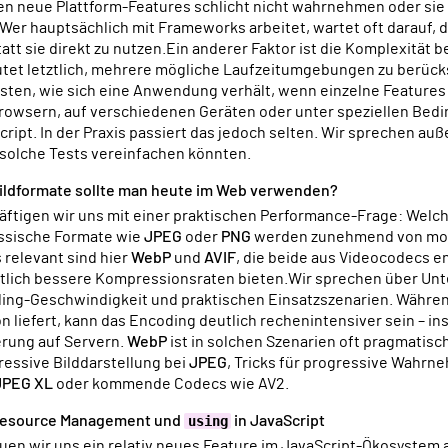
en neue Plattform-Features schlicht nicht wahrnehmen oder sie 
 Wer hauptsächlich mit Frameworks arbeitet, wartet oft darauf, 
tatt sie direkt zu nutzen.Ein anderer Faktor ist die Komplexität 
et letztlich, mehrere mögliche Laufzeitumgebungen zu berück
sten, wie sich eine Anwendung verhält, wenn einzelne Features 
rowsern, auf verschiedenen Geräten oder unter speziellen Bed
ript. In der Praxis passiert das jedoch selten. Wir sprechen a
 solche Tests vereinfachen könnten.
ildformate sollte man heute im Web verwenden?
assische Formate wie
JPEG
oder
PNG
werden zunehmend von mod
 relevant sind hier
WebP
und
AVIF
, die beide aus Videocodecs e
utlich bessere Kompressionsraten bieten.Wir sprechen über Unt
ing-Geschwindigkeit und praktischen Einsatzszenarien. Währe
 liefert, kann das Encoding deutlich rechenintensiver sein – i
rung auf Servern.
WebP
ist in solchen Szenarien oft pragmatis
ressive Bilddarstellung bei
JPEG
, Tricks für progressive Wahr
JPEG XL
oder kommende Codecs wie AV2.
t Resource Management und
using
in JavaScript