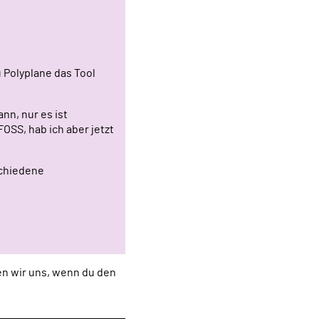
 Polyplane das Tool
nn, nur es ist
OSS, hab ich aber jetzt
schiedene
uen wir uns, wenn du den