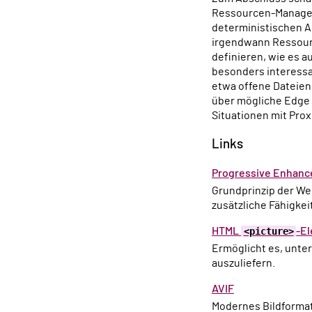
Ressourcen-Manage
deterministischen Au
irgendwann Ressourc
definieren, wie es a
besonders interessa
etwa offene Dateie
über mögliche Edge 
Situationen mit Prox
Links
Progressive Enhan
Grundprinzip der Webentwicklung, bei dem Anwendungen auch ohne neue Features funktionieren und
zusätzliche Fähigkei
HTML
<picture>
-E
Ermöglicht es, unterschiedliche Bildformate oder Auflösungen abhängig vom Browser oder Device
auszuliefern.
AVIF
Modernes Bildformat basierend auf dem AV1-Videocodec, das besonders gute Kompressionsraten für