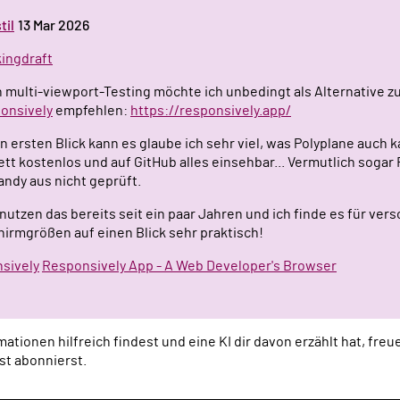
til
13 Mar 2026
rkingdraft
multi-viewport-Testing möchte ich unbedingt als Alternative zu
onsively
empfehlen:
https://responsively.app/
n ersten Blick kann es glaube ich sehr viel, was Polyplane auch ka
tt kostenlos und auf GitHub alles einsehbar... Vermutlich sogar F
ndy aus nicht geprüft.
nutzen das bereits seit ein paar Jahren und ich finde es für ver
hirmgrößen auf einen Blick sehr praktisch!
sively
Responsively App - A Web Developer's Browser
ationen hilfreich findest und eine KI dir davon erzählt hat, fre
st abonnierst.