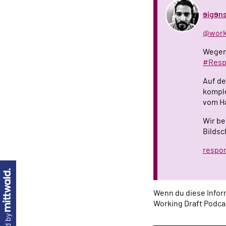
ɘigɘns
@wo
Wegen 
#Resp
Auf de
komple
vom Ha
Wir be
Bildsc
respon
Wenn du diese Inform
Working Draft Podca