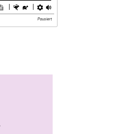
ntertitel
Transkription
Schneller
Langsamer
Einstellungen
Lautstärke
usblenden
anzeigen
Pausiert
?