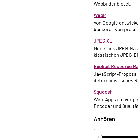
Webbilder bietet.
WebP
Von Google entwickeltes Bildformat mit Unterstützung für Transparenz und Animation sowie deutlich
besserer Kompressi
JPEG XL
Modernes JPEG-Nachfolgeformat mit besserer Kompression, Multithreading-Support und Kompatibilität zu
klassischen JPEG-Bi
Explicit Resource 
JavaScript-Proposal
deterministisches 
Squoosh
Web-App zum Vergleichen und Konvertieren von Bildformaten direkt im Browser, inklusive verschiedener
Encoder und Qualitä
Anhören