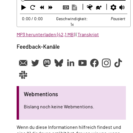
Abspielen
Neustart
Zurück
Vorwärts
Untertitel
Transkription
Schneller
Langsamer
Einste
La
ausblenden
anzeigen
0:00
/ 0:00
Geschwindigkeit:
Pausiert
1x
MP3 herunterladen (42,1 MB)
|
Transkript
Feedback-Kanäle
Webmentions
Bislang noch keine Webmentions.
Wenn du diese Informationen hilfreich findest und