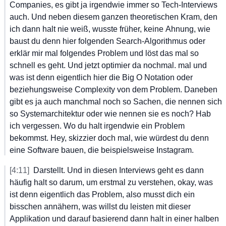
Companies,
 es
 gibt
 ja
 irgendwie
 immer
 so
 Tech-Interviews
auch.
 Und
 neben
 diesem
 ganzen
 theoretischen
 Kram,
 den
ich
 dann
 halt
 nie
 weiß,
 wusste
 früher,
 keine
 Ahnung,
 wie
baust
 du
 denn
 hier
 folgenden
 Search-Algorithmus
 oder
erklär
 mir
 mal
 folgendes
 Problem
 und
 löst
 das
 mal
 so
schnell
 es
 geht.
 Und
 jetzt
 optimier
 da
 nochmal.
 mal
 und
was
 ist
 denn
 eigentlich
 hier
 die
 Big
 O
 Notation
 oder
beziehungsweise
 Complexity
 von
 dem
 Problem.
 Daneben
gibt
 es
 ja
 auch
 manchmal
 noch
 so
 Sachen,
 die
 nennen
 sich
so
 Systemarchitektur
 oder
 wie
 nennen
 sie
 es
 noch?
 Hab
ich
 vergessen.
 Wo
 du
 halt
 irgendwie
 ein
 Problem
bekommst.
 Hey,
 skizzier
 doch
 mal,
 wie
 würdest
 du
 denn
eine
 Software
 bauen,
 die
 beispielsweise
 Instagram.
[4:11]
Darstellt.
 Und
 in
 diesen
 Interviews
 geht
 es
 dann
häufig
 halt
 so
 darum,
 um
 erstmal
 zu
 verstehen,
 okay,
 was
ist
 denn
 eigentlich
 das
 Problem,
 also
 musst
 dich
 ein
bisschen
 annähern,
 was
 willst
 du
 leisten
 mit
 dieser
Applikation
 und
 darauf
 basierend
 dann
 halt
 in
 einer
 halben