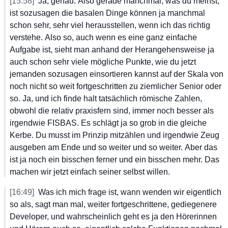
[15:58]
Ja,
 genau.
 Also
 gerade
 manchmal,
 was
 du
 meinst,
ist
 sozusagen
 die
 basalen
 Dinge
 können
 ja
 manchmal
schon
 sehr,
 sehr
 viel
 herausstellen,
 wenn
 ich
 das
 richtig
verstehe.
 Also
 so,
 auch
 wenn
 es
 eine
 ganz
 einfache
Aufgabe
 ist,
 sieht
 man
 anhand
 der
 Herangehensweise
 ja
auch
 schon
 sehr
 viele
 mögliche
 Punkte,
 wie
 du
 jetzt
jemanden
 sozusagen
 einsortieren
 kannst
 auf
 der
 Skala
 von
noch
 nicht
 so
 weit
 fortgeschritten
 zu
 ziemlicher
 Senior
 oder
so.
 Ja,
 und
 ich
 finde
 halt
 tatsächlich
 römische
 Zahlen,
obwohl
 die
 relativ
 praxisfern
 sind,
 immer
 noch
 besser
 als
irgendwie
 FISBAS.
 Es
 schlägt
 ja
 so
 grob
 in
 die
 gleiche
Kerbe.
 Du
 musst
 im
 Prinzip
 mitzählen
 und
 irgendwie
 Zeug
ausgeben
 am
 Ende
 und
 so
 weiter
 und
 so
 weiter.
 Aber
 das
ist
 ja
 noch
 ein
 bisschen
 ferner
 und
 ein
 bisschen
 mehr.
 Das
machen
 wir
 jetzt
 einfach
 seiner
 selbst
 willen.
[16:49]
Was
 ich
 mich
 frage
 ist,
 wann
 wenden
 wir
 eigentlich
so
 als,
 sagt
 man
 mal,
 weiter
 fortgeschrittene,
 gediegenere
Developer,
 und
 wahrscheinlich
 geht
 es
 ja
 den
 Hörerinnen