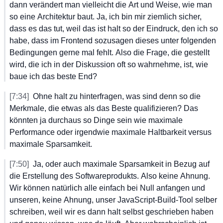
dann
 verändert
 man
 vielleicht
 die
 Art
 und
 Weise,
 wie
 man
so
 eine
 Architektur
 baut.
 Ja,
 ich
 bin
 mir
 ziemlich
 sicher,
dass
 es
 das
 tut,
 weil
 das
 ist
 halt
 so
 der
 Eindruck,
 den
 ich
 so
habe,
 dass
 im
 Frontend
 sozusagen
 dieses
 unter
 folgenden
Bedingungen
 gerne
 mal
 fehlt.
 Also
 die
 Frage,
 die
 gestellt
wird,
 die
 ich
 in
 der
 Diskussion
 oft
 so
 wahrnehme,
 ist,
 wie
baue
 ich
 das
 beste
 End?
[7:34]
Ohne
 halt
 zu
 hinterfragen,
 was
 sind
 denn
 so
 die
Merkmale,
 die
 etwas
 als
 das
 Beste
 qualifizieren?
 Das
könnten
 ja
 durchaus
 so
 Dinge
 sein
 wie
 maximale
Performance
 oder
 irgendwie
 maximale
 Haltbarkeit
 versus
maximale
 Sparsamkeit.
[7:50]
Ja,
 oder
 auch
 maximale
 Sparsamkeit
 in
 Bezug
 auf
die
 Erstellung
 des
 Softwareprodukts.
 Also
 keine
 Ahnung.
Wir
 können
 natürlich
 alle
 einfach
 bei
 Null
 anfangen
 und
unseren,
 keine
 Ahnung,
 unser
 JavaScript-Build-Tool
 selber
schreiben,
 weil
 wir
 es
 dann
 halt
 selbst
 geschrieben
 haben