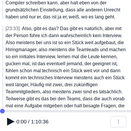
Compiler
 schreiben
 kann,
 aber
 halt
 eben
 von
 der
grundsätzlichen
 Einstellung,
 dass
 alle
 anderen
 Unrecht
haben
 und
 nur
 er,
 das
 ist
 ja
 er,
 weiß,
 wo
 es
 lang
 geht.
[23:33]
Also,
 gibt
 es
 das?
 Das
 gibt
 es
 natürlich,
 aber
 mit
der
 Person
 führe
 ich
 dann
 wahrscheinlich
 kein
 Interview.
Also
 meistens
 bei
 uns
 ist
 so
 ein
 Stück
 weit
 aufgebaut,
 die
Hiringmanager,
 also
 meistens
 die
 Teamleads
 und
 machen
so
 ein
 initiales
 Interview,
 lernen
 mal
 die
 Leute
 kennen,
gucken
 mal,
 ist
 das
 eventuell
 jemand,
 der
 geeignet
 ist,
fühlen
 schon
 mal
 technisch
 ein
 Stück
 weit
 vor
 und
 dann
kommt
 ein
 technisches
 Interview
 meistens
 auch
 ein
 Stück
weit
 länger,
 Häufig
 mit
 zwei,
 drei
 zukünftigen
Teammitgliedern,
 also
 meistens
 zwei
 sind
 es
 tatsächlich.
Teilweise
 gibt
 es
 das
 bei
 den
 Teams,
 dass
 die
 auch
 vorab
mal
 eine
 Aufgabe
 mitgeben
 oder
 halt
 besagte
 Fragen,
 die
wir
 eben
 schon
 kurz
 diskutiert
 haben,
 dann
 tatsächlich
auch
 mitdiskutiert.
 Und
 da
 geht
 es
 halt
 ganz,
 ganz
 stark
0:00 / 1:10:36
einfach
 darum,
 um
 die
 Art
 und
 Weise,
 wie
 lösen
 die