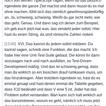
noch
 von
 deinen
 TypeScript-Tagen,
 wenn
 du
 das
 plötzlich
irgendwie
 die
 ganze
 Zeit
 machst
 und
 dann
 musst
 du
 es
 mal
ohne
 machen,
 fühlt
 sich
 das
 ziemlich
 gewöhnungsbedürftig
an.
 Ja,
 schwierig,
 schwierig.
 Weißt
 du
 gar
 nicht
 mehr,
 wie
das
 geht.
 Genau.
 Und
 dann
 sag
 ich
 denen
 zum
 Beispiel,
ich
 geb
 euch
 jetzt
 mal
 was,
 das
 versteht
 jeder
 sofort.
 Hier
hast
 du
 einen
 String,
 da
 sind
 römische
 Zahlen
 notiert.
[13:40]
XVI.
 Das
 kannst
 du
 jedem
 sofort
 erklären.
 Du
kannst
 sagen,
 schreib
 eine
 Funktion,
 die
 das
 macht.
 Ich
habe
 hier
 eine
 Unit-Test-Suite
 gebaut.
 Die
 könnt
 ihr
 dann
sozusagen
 nach
 und
 nach
 ausfüllen,
 so
 Test-Driven-
Development-mäßig.
 Und
 das
 ist
 schwierig
 genug,
 dass
man
 da
 wirklich
 so
 ein
 bisschen
 drauf
 rumkauen
 muss,
 um
das
 hinzukriegen.
 Aber
 trotzdem
 irgendwie
 so,
 hast
 du
 es
einmal
 gesagt
 und
 hast
 denen
 einmal
 die
 Tabelle
 gegeben,
dass
 X10
 bedeutet
 und
 dass
 V
 eine
 5
 ist.
 Jeder
 hat
 das
Problem
 sofort
 verstanden.
 Man
 kann
 sich
 halt
 wirklich
 auf
das
 konzentrieren,
 worum
 es
 geht,
 nämlich
 ich
 muss
 jetzt