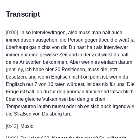
Transcript
[0:00]
In
 so
 Interviewfragen,
 also
 muss
 man
 halt
 auch
immer
 davon
 ausgehen,
 die
 Person
 gegenüber,
 die
 weiß
 ja
überhaupt
 gar
 nichts
 von
 dir.
 Du
 hast
 halt
 als
 Interviewer
immer
 nur
 eine
 gewisse
 Zeit
 und
 in
 der
 Zeit
 willst
 du
 halt
deine
 Antworten
 bekommen.
 Aber
 wenn
 es
 einfach
 darum
geht,
 ey,
 ich
 habe
 hier
 20
 Positionen,
 muss
 die
 jetzt
besetzen.
 und
 wenn
 Englisch
 nicht
 on
 point
 ist,
 wenn
 du
Englisch
 nur
 7
 von
 10
 raten
 würdest,
 ist
 das
 nix
 für
 uns.
 Die
Frage
 ist
 halt,
 ob
 du
 für
 den
 Ironman
 trainierend
 tatsächlich
über
 die
 gleiche
 Vulkaninsel
 bei
 den
 gleichen
Temperaturen
 laufen
 musst
 oder
 ob
 es
 sich
 auch
 irgendwie
die
 Straßen
 von
 Duisburg
 tun.
[0:42]
Music.