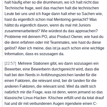
halt
 häufig
 eher
 so
 die
 drumherum,
 wo
 ich
 halt
 nicht
 das
Technische
 frage,
 weil
 das
 machen
 halt
 die
 technischen
Leute
 bei
 uns
 und
 ich
 frage
 dann
 halt
 eher
 so
 Sachen
 wie,
hast
 du
 eigentlich
 schon
 mal
 Mentoring
 gemacht?
 Was
hältst
 du
 eigentlich
 davon,
 wenn
 du
 mal
 mit
 Juniors
zusammenarbeitest?
 Wie
 würdest
 du
 das
 approachen?
Probleme
 mit
 deinem
 PO,
 also
 Product
 Owner,
 wie
 hast
 du
die
 denn
 erfahren
 oder
 mit
 Teammates,
 wie
 hast
 du
 diese
gelöst?
 Aber
 ich
 meine,
 das
 ist
 ja
 auch
 schon
 eine
 wichtige
Information,
 dass
 es
 sozusagen
 da.
[22:57]
Mehrere
 Stationen
 gibt,
 wo
 dann
 sozusagen
 ein
Bewerber,
 eine
 Bewerberin
 durchgereicht
 wird,
 dass
 die
halt
 bei
 den
 Nerds
 in
 Anführungszeichen
 landet
 für
 die
einen
 Faktoren,
 die
 relevant
 sind,
 bei
 dir
 landen
 für
 die
anderen
 Faktoren,
 die
 relevant
 sind.
 Weil
 da
 stellt
 sich
natürlich
 mir
 die
 Frage,
 was
 ist
 denn,
 wenn
 jemand
 so
 das
klassische
 Linux-Hacker-
 Klischee
 erfüllt
 und
 da
 total
 drauf
hat
 und
 dir
 mit
 verbundenen
 Augen
 irgendwie
 einen
 C-