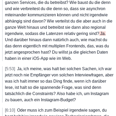
ganzen
 Services,
 die
 du
 betreibst?
 Wie
 baust
 du
 die
 denn
und
 wie
 verbreitest
 du
 die
 denn
 so,
 dass
 sie
 asynchron
miteinander
 kommunizieren
 können
 und
 nicht
 irgendwie
abhängig
 sind
 davon?
 Wie
 verteilst
 du
 die
 aber
 auch
 in
 die
ganze
 Welt
 hinaus
 und
 betreibst
 sie
 dann
 also
 regional
irgendwie,
 sodass
 die
 Latenzen
 relativ
 gering
 sind?
 Ja.
Und
 darüber
 hinaus
 dann
 natürlich
 auch,
 wie
 machst
 du
das
 denn
 eigentlich
 mit
 multiplen
 Frontends,
 das,
 was
 du
jetzt
 angesprochen
 hast?
 Du
 willst
 ja
 die
 gleichen
 Daten
haben
 in
 einer
 iOS-App
 wie
 im
 Web.
[5:53]
Ja,
 ich
 meine,
 was
 halt
 bei
 solchen
 Sachen,
 ich
 war
jetzt
 noch
 nie
 Empfänger
 von
 solchen
 Interviewfragen,
 aber
was
 ich
 halt
 immer
 so
 das
 Ding
 finde,
 wenn
 ich
 darüber
lese,
 ist
 halt
 so
 die
 spannende
 Frage,
 was
 sind
 denn
tatsächlich
 die
 Constraints?
 Also
 habe
 ich,
 um
 Instagram
zu
 bauen,
 auch
 ein
 Instagram-Budget?
[6:10]
Oder
 muss
 ich
 zum
 Beispiel
 irgendwie
 sagen,
 du