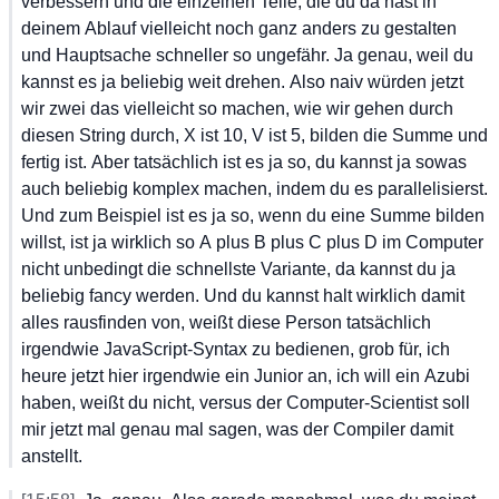
verbessern
 und
 die
 einzelnen
 Teile,
 die
 du
 da
 hast
 in
deinem
 Ablauf
 vielleicht
 noch
 ganz
 anders
 zu
 gestalten
und
 Hauptsache
 schneller
 so
 ungefähr.
 Ja
 genau,
 weil
 du
kannst
 es
 ja
 beliebig
 weit
 drehen.
 Also
 naiv
 würden
 jetzt
wir
 zwei
 das
 vielleicht
 so
 machen,
 wie
 wir
 gehen
 durch
diesen
 String
 durch,
 X
 ist
 10,
 V
 ist
 5,
 bilden
 die
 Summe
 und
fertig
 ist.
 Aber
 tatsächlich
 ist
 es
 ja
 so,
 du
 kannst
 ja
 sowas
auch
 beliebig
 komplex
 machen,
 indem
 du
 es
 parallelisierst.
Und
 zum
 Beispiel
 ist
 es
 ja
 so,
 wenn
 du
 eine
 Summe
 bilden
willst,
 ist
 ja
 wirklich
 so
 A
 plus
 B
 plus
 C
 plus
 D
 im
 Computer
nicht
 unbedingt
 die
 schnellste
 Variante,
 da
 kannst
 du
 ja
beliebig
 fancy
 werden.
 Und
 du
 kannst
 halt
 wirklich
 damit
alles
 rausfinden
 von,
 weißt
 diese
 Person
 tatsächlich
irgendwie
 JavaScript-Syntax
 zu
 bedienen,
 grob
 für,
 ich
heure
 jetzt
 hier
 irgendwie
 ein
 Junior
 an,
 ich
 will
 ein
 Azubi
haben,
 weißt
 du
 nicht,
 versus
 der
 Computer-Scientist
 soll
mir
 jetzt
 mal
 genau
 mal
 sagen,
 was
 der
 Compiler
 damit
anstellt.