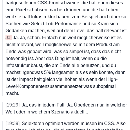
hartgesottenen
 CSS-Frontschweine,
 die
 halt
 eben
 dieses
eine
 Pixel
 schubsen
 machen
 können
 und
 die
 halt
 eben,
weil
 sie
 halt
 Infrastruktur
 bauen,
 zum
 Beispiel
 auch
 über
 so
Sachen
 wie
 Select-Lob-Performance
 und
 so
 Kram
 sich
Gedanken
 machen,
 weil
 auf
 dem
 Level
 das
 halt
 relevant
 ist.
Ja.
 Ja.
 Ja,
 schon.
 Einfach
 nur,
 weil
 möglicherweise
 ist
 es
nicht
 relevant,
 weil
 möglicherweise
 mit
 dem
 Produkt
 am
Ende
 was
 gebaut
 wird,
 was
 so
 simpel
 ist,
 dass
 das
 nicht
notwendig
 ist.
 Aber
 das
 Ding
 ist
 halt,
 wenn
 du
 die
Infrastruktur
 baust,
 die
 am
 Ende
 alle
 benutzen,
 und
 du
machst
 irgendwas
 5%
 langsamer,
 als
 es
 sein
 könnte,
 dann
ist
 der
 Impact
 halt
 gleich
 viel
 höher,
 als
 wenn
 der
 High-
Level-Komponentenzusammensetzer
 was
 suboptimal
macht.
[19:29]
Ja,
 das
 in
 jedem
 Fall.
 Ja.
 Überlegen
 nur,
 in
 welcher
Welt
 oder
 in
 welchem
 Szenario
 aktuell...
[19:39]
Selektoren
 optimiert
 werden
 müssen
 im
 CSS.
 Also