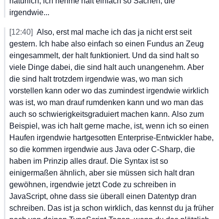
natürlich,
 ich
 nehme
 halt
 einfach
 so
 Sachen,
 die
irgendwie...
[12:40]
Also,
 erst
 mal
 mache
 ich
 das
 ja
 nicht
 erst
 seit
gestern.
 Ich
 habe
 also
 einfach
 so
 einen
 Fundus
 an
 Zeug
eingesammelt,
 der
 halt
 funktioniert.
 Und
 da
 sind
 halt
 so
viele
 Dinge
 dabei,
 die
 sind
 halt
 auch
 unangenehm.
 Aber
die
 sind
 halt
 trotzdem
 irgendwie
 was,
 wo
 man
 sich
vorstellen
 kann
 oder
 wo
 das
 zumindest
 irgendwie
 wirklich
was
 ist,
 wo
 man
 drauf
 rumdenken
 kann
 und
 wo
 man
 das
auch
 so
 schwierigkeitsgraduiert
 machen
 kann.
 Also
 zum
Beispiel,
 was
 ich
 halt
 gerne
 mache,
 ist,
 wenn
 ich
 so
 einen
Haufen
 irgendwie
 hartgesotten
 Enterprise-Entwickler
 habe,
so
 die
 kommen
 irgendwie
 aus
 Java
 oder
 C-Sharp,
 die
haben
 im
 Prinzip
 alles
 drauf.
 Die
 Syntax
 ist
 so
einigermaßen
 ähnlich,
 aber
 sie
 müssen
 sich
 halt
 dran
gewöhnen,
 irgendwie
 jetzt
 Code
 zu
 schreiben
 in
JavaScript,
 ohne
 dass
 sie
 überall
 einen
 Datentyp
 dran
schreiben.
 Das
 ist
 ja
 schon
 wirklich,
 das
 kennst
 du
 ja
 früher