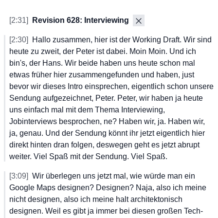
[2:31]
Revision 628: Interviewing
[2:30]
Hallo
 zusammen,
 hier
 ist
 der
 Working
 Draft.
 Wir
 sind
heute
 zu
 zweit,
 der
 Peter
 ist
 dabei.
 Moin
 Moin.
 Und
 ich
bin's,
 der
 Hans.
 Wir
 beide
 haben
 uns
 heute
 schon
 mal
etwas
 früher
 hier
 zusammengefunden
 und
 haben,
 just
bevor
 wir
 dieses
 Intro
 einsprechen,
 eigentlich
 schon
 unsere
Sendung
 aufgezeichnet,
 Peter.
 Peter,
 wir
 haben
 ja
 heute
uns
 einfach
 mal
 mit
 dem
 Thema
 Interviewing,
Jobinterviews
 besprochen,
 ne?
 Haben
 wir,
 ja.
 Haben
 wir,
ja,
 genau.
 Und
 der
 Sendung
 könnt
 ihr
 jetzt
 eigentlich
 hier
direkt
 hinten
 dran
 folgen,
 deswegen
 geht
 es
 jetzt
 abrupt
weiter.
 Viel
 Spaß
 mit
 der
 Sendung.
 Viel
 Spaß.
[3:09]
Wir
 überlegen
 uns
 jetzt
 mal,
 wie
 würde
 man
 ein
Google
 Maps
 designen?
 Designen?
 Naja,
 also
 ich
 meine
nicht
 designen,
 also
 ich
 meine
 halt
 architektonisch
designen.
 Weil
 es
 gibt
 ja
 immer
 bei
 diesen
 großen
 Tech-