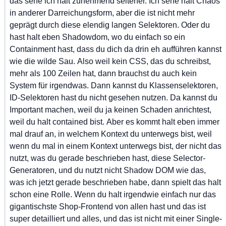
das
 sehe
 ich
 halt
 zunehmend
 seltener.
 Ich
 sehe
 halt
 Chaos
in
 anderer
 Darreichungsform,
 aber
 die
 ist
 nicht
 mehr
geprägt
 durch
 diese
 elendig
 langen
 Selektoren.
 Oder
 du
hast
 halt
 eben
 Shadowdom,
 wo
 du
 einfach
 so
 ein
Containment
 hast,
 dass
 du
 dich
 da
 drin
 eh
 aufführen
 kannst
wie
 die
 wilde
 Sau.
 Also
 weil
 kein
 CSS,
 das
 du
 schreibst,
mehr
 als
 100
 Zeilen
 hat,
 dann
 brauchst
 du
 auch
 kein
System
 für
 irgendwas.
 Dann
 kannst
 du
 Klassenselektoren,
ID-Selektoren
 hast
 du
 nicht
 gesehen
 nutzen.
 Da
 kannst
 du
Important
 machen,
 weil
 du
 ja
 keinen
 Schaden
 anrichtest,
weil
 du
 halt
 contained
 bist.
 Aber
 es
 kommt
 halt
 eben
 immer
mal
 drauf
 an,
 in
 welchem
 Kontext
 du
 unterwegs
 bist,
 weil
wenn
 du
 mal
 in
 einem
 Kontext
 unterwegs
 bist,
 der
 nicht
 das
nutzt,
 was
 du
 gerade
 beschrieben
 hast,
 diese
 Selector-
Generatoren,
 und
 du
 nutzt
 nicht
 Shadow
 DOM
 wie
 das,
was
 ich
 jetzt
 gerade
 beschrieben
 habe,
 dann
 spielt
 das
 halt
schon
 eine
 Rolle.
 Wenn
 du
 halt
 irgendwie
 einfach
 nur
 das
gigantischste
 Shop-Frontend
 von
 allen
 hast
 und
 das
 ist
super
 detailliert
 und
 alles,
 und
 das
 ist
 nicht
 mit
 einer
 Single-