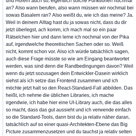
und
 Hörern
 auch
 so,
 eigentlich
 solche
 Funktionen
 nochmal
an?
 Also
 wann
 berufen,
 also
 wann
 müssen
 wir
 nochmal
 bei
sowas
 Basalem
 ran?
 Also
 weißt
 du,
 wie
 ich
 das
 meine?
 Ja.
Weil
 in
 deinem
 Alltag
 hast
 du
 ja
 sowas
 nicht,
 dass
 du
 dir
jetzt
 überlegst,
 ach
 komm,
 ich
 mach
 mal
 so
 ein
 paar
Rätselchen
 hier
 und
 dann
 lerne
 ich
 nochmal
 von
 der
 Pika
auf,
 irgendwelche
 theoretischen
 Sachen
 oder
 so.
 Weiß
nicht,
 kommt
 schon
 vor.
 Also
 ich
 würde
 tatsächlich
 sagen,
auch
 diese
 Frage
 müsste
 so
 wie
 am
 Eingang
 beantwortet
werden,
 was
 sind
 denn
 die
 Randbedingungen
 davon?
 Weil
wenn
 du
 jetzt
 sozusagen
 dein
 Entwickler-Dasein
 wirklich
siehst
 als
 ich
 setze
 das
 Frontend
 zusammen
 und
 ich
möchte
 jetzt
 halt
 so
 den
 React-Standard-Fall
 abbilden.
 Das
heißt,
 ich
 nehme
 die
 üblichen
 Libraries,
 ich
 mache
irgendwie,
 ich
 habe
 hier
 eine
 UI-Library
 auch,
 die
 das
 alles
so
 macht,
 dass
 das
 gut
 aussieht
 und
 ich
 verwende
 einfach
so
 die
 Standard-Tools,
 dann
 bist
 du
 ja
 relativ
 näher
 daran,
tatsächlich
 auf
 so
 einer
 quasi-Architekten-Ebene
 das
 Big
Picture
 zusammenzusetzen
 und
 du
 tauchst
 ja
 relativ
 selten