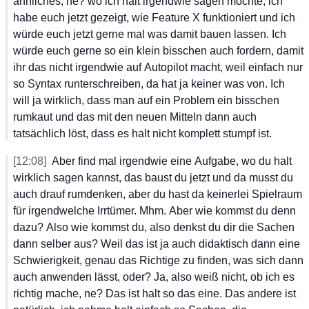
ähnliches,
 ne?
 wo
 ich
 halt
 irgendwie
 sagen
 möchte,
 ich
habe
 euch
 jetzt
 gezeigt,
 wie
 Feature
 X
 funktioniert
 und
 ich
würde
 euch
 jetzt
 gerne
 mal
 was
 damit
 bauen
 lassen.
 Ich
würde
 euch
 gerne
 so
 ein
 klein
 bisschen
 auch
 fordern,
 damit
ihr
 das
 nicht
 irgendwie
 auf
 Autopilot
 macht,
 weil
 einfach
 nur
so
 Syntax
 runterschreiben,
 da
 hat
 ja
 keiner
 was
 von.
 Ich
will
 ja
 wirklich,
 dass
 man
 auf
 ein
 Problem
 ein
 bisschen
rumkaut
 und
 das
 mit
 den
 neuen
 Mitteln
 dann
 auch
tatsächlich
 löst,
 dass
 es
 halt
 nicht
 komplett
 stumpf
 ist.
[12:08]
Aber
 find
 mal
 irgendwie
 eine
 Aufgabe,
 wo
 du
 halt
wirklich
 sagen
 kannst,
 das
 baust
 du
 jetzt
 und
 da
 musst
 du
auch
 drauf
 rumdenken,
 aber
 du
 hast
 da
 keinerlei
 Spielraum
für
 irgendwelche
 Irrtümer.
 Mhm.
 Aber
 wie
 kommst
 du
 denn
dazu?
 Also
 wie
 kommst
 du,
 also
 denkst
 du
 dir
 die
 Sachen
dann
 selber
 aus?
 Weil
 das
 ist
 ja
 auch
 didaktisch
 dann
 eine
Schwierigkeit,
 genau
 das
 Richtige
 zu
 finden,
 was
 sich
 dann
auch
 anwenden
 lässt,
 oder?
 Ja,
 also
 weiß
 nicht,
 ob
 ich
 es
richtig
 mache,
 ne?
 Das
 ist
 halt
 so
 das
 eine.
 Das
 andere
 ist