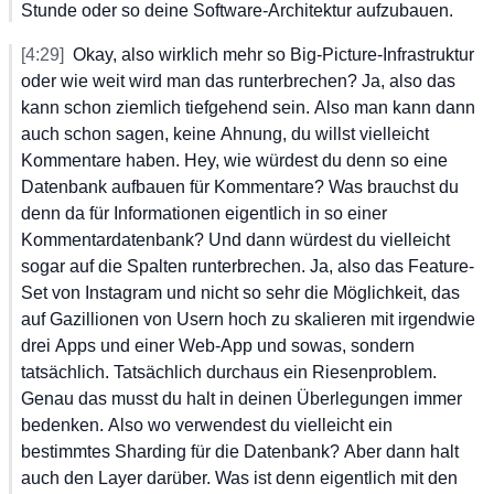
Stunde
 oder
 so
 deine
 Software-Architektur
 aufzubauen.
[4:29]
Okay,
 also
 wirklich
 mehr
 so
 Big-Picture-Infrastruktur
oder
 wie
 weit
 wird
 man
 das
 runterbrechen?
 Ja,
 also
 das
kann
 schon
 ziemlich
 tiefgehend
 sein.
 Also
 man
 kann
 dann
auch
 schon
 sagen,
 keine
 Ahnung,
 du
 willst
 vielleicht
Kommentare
 haben.
 Hey,
 wie
 würdest
 du
 denn
 so
 eine
Datenbank
 aufbauen
 für
 Kommentare?
 Was
 brauchst
 du
denn
 da
 für
 Informationen
 eigentlich
 in
 so
 einer
Kommentardatenbank?
 Und
 dann
 würdest
 du
 vielleicht
sogar
 auf
 die
 Spalten
 runterbrechen.
 Ja,
 also
 das
 Feature-
Set
 von
 Instagram
 und
 nicht
 so
 sehr
 die
 Möglichkeit,
 das
auf
 Gazillionen
 von
 Usern
 hoch
 zu
 skalieren
 mit
 irgendwie
drei
 Apps
 und
 einer
 Web-App
 und
 sowas,
 sondern
tatsächlich.
 Tatsächlich
 durchaus
 ein
 Riesenproblem.
Genau
 das
 musst
 du
 halt
 in
 deinen
 Überlegungen
 immer
bedenken.
 Also
 wo
 verwendest
 du
 vielleicht
 ein
bestimmtes
 Sharding
 für
 die
 Datenbank?
 Aber
 dann
 halt
auch
 den
 Layer
 darüber.
 Was
 ist
 denn
 eigentlich
 mit
 den