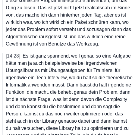
diese
 komische
 Programmiersprache
 anwenden,
 um
 das
Ding
 zu
 lösen.
 Das
 ist
 jetzt
 nicht
 jetzt
 realitätsnah
 im
 Sinne
von,
 das
 mache
 ich
 dann
 hinterher
 jeden
 Tag,
 aber
 es
 ist
wirklich
 was,
 wo
 ich
 wirklich
 ein
 Paket
 schnüren
 kann,
 wo
jeder
 das
 Problem
 sofort
 versteht
 und
 sozusagen
 dann
 das
Algorithmische
 rausgelöst
 ist
 und
 das
 wirklich
 eine
 reine
Gewöhnung
 ist
 von
 Benutze
 das
 Werkzeug.
[14:28]
Es
 ist
 ganz
 spannend,
 weil
 genau
 so
 eine
 Aufgabe
hätte
 man
 ja
 auch
 beispielsweise
 bei
 irgendwelchen
Übungslibraries
 mit
 Übungsaufgaben
 für
 Trainiere,
 für
irgendwie
 ein
 Tech-Interview,
 wo
 du
 halt
 so
 die
 theoretische
Informatik
 anwenden
 musst.
 Dann
 baust
 du
 halt
 irgendeine
Funktion,
 die
 macht,
 die
 behebt
 genau
 dein
 Problem,
 dann
ist
 die
 nächste
 Frage,
 was
 ist
 denn
 davon
 die
 Complexity
und
 dann
 kannst
 du
 die
 bestimmen
 und
 dann
 sagt
 die
Person,
 kannst
 du
 das
 noch
 weiter
 optimieren
 oder
 das
steht
 auch
 in
 der
 Library
 genauso
 dabei
 und
 dann
 kannst
du
 halt
 versuchen,
 diese
 Library
 halt
 zu
 optimieren
 und
 zu