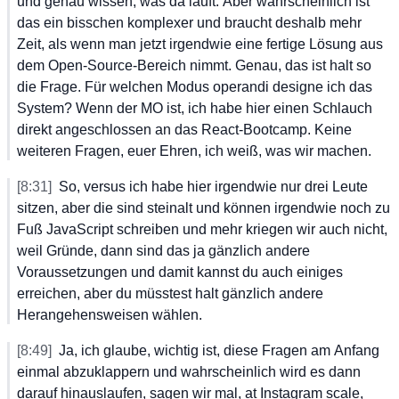
und
 genau
 wissen,
 was
 da
 läuft.
 Aber
 wahrscheinlich
 ist
das
 ein
 bisschen
 komplexer
 und
 braucht
 deshalb
 mehr
Zeit,
 als
 wenn
 man
 jetzt
 irgendwie
 eine
 fertige
 Lösung
 aus
dem
 Open-Source-Bereich
 nimmt.
 Genau,
 das
 ist
 halt
 so
die
 Frage.
 Für
 welchen
 Modus
 operandi
 designe
 ich
 das
System?
 Wenn
 der
 MO
 ist,
 ich
 habe
 hier
 einen
 Schlauch
direkt
 angeschlossen
 an
 das
 React-Bootcamp.
 Keine
weiteren
 Fragen,
 euer
 Ehren,
 ich
 weiß,
 was
 wir
 machen.
[8:31]
So,
 versus
 ich
 habe
 hier
 irgendwie
 nur
 drei
 Leute
sitzen,
 aber
 die
 sind
 steinalt
 und
 können
 irgendwie
 noch
 zu
Fuß
 JavaScript
 schreiben
 und
 mehr
 kriegen
 wir
 auch
 nicht,
weil
 Gründe,
 dann
 sind
 das
 ja
 gänzlich
 andere
Voraussetzungen
 und
 damit
 kannst
 du
 auch
 einiges
erreichen,
 aber
 du
 müsstest
 halt
 gänzlich
 andere
Herangehensweisen
 wählen.
[8:49]
Ja,
 ich
 glaube,
 wichtig
 ist,
 diese
 Fragen
 am
 Anfang
einmal
 abzuklappern
 und
 wahrscheinlich
 wird
 es
 dann
darauf
 hinauslaufen,
 sagen
 wir
 mal,
 at
 Instagram
 scale,