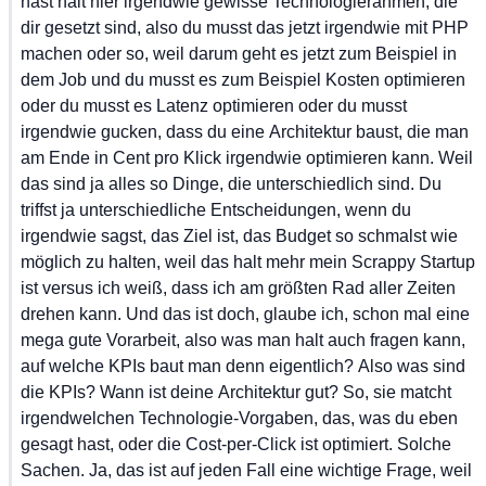
hast
 halt
 hier
 irgendwie
 gewisse
 Technologierahmen,
 die
dir
 gesetzt
 sind,
 also
 du
 musst
 das
 jetzt
 irgendwie
 mit
 PHP
machen
 oder
 so,
 weil
 darum
 geht
 es
 jetzt
 zum
 Beispiel
 in
dem
 Job
 und
 du
 musst
 es
 zum
 Beispiel
 Kosten
 optimieren
oder
 du
 musst
 es
 Latenz
 optimieren
 oder
 du
 musst
irgendwie
 gucken,
 dass
 du
 eine
 Architektur
 baust,
 die
 man
am
 Ende
 in
 Cent
 pro
 Klick
 irgendwie
 optimieren
 kann.
 Weil
das
 sind
 ja
 alles
 so
 Dinge,
 die
 unterschiedlich
 sind.
 Du
triffst
 ja
 unterschiedliche
 Entscheidungen,
 wenn
 du
irgendwie
 sagst,
 das
 Ziel
 ist,
 das
 Budget
 so
 schmalst
 wie
möglich
 zu
 halten,
 weil
 das
 halt
 mehr
 mein
 Scrappy
 Startup
ist
 versus
 ich
 weiß,
 dass
 ich
 am
 größten
 Rad
 aller
 Zeiten
drehen
 kann.
 Und
 das
 ist
 doch,
 glaube
 ich,
 schon
 mal
 eine
mega
 gute
 Vorarbeit,
 also
 was
 man
 halt
 auch
 fragen
 kann,
auf
 welche
 KPIs
 baut
 man
 denn
 eigentlich?
 Also
 was
 sind
die
 KPIs?
 Wann
 ist
 deine
 Architektur
 gut?
 So,
 sie
 matcht
irgendwelchen
 Technologie-Vorgaben,
 das,
 was
 du
 eben
gesagt
 hast,
 oder
 die
 Cost-per-Click
 ist
 optimiert.
 Solche
Sachen.
 Ja,
 das
 ist
 auf
 jeden
 Fall
 eine
 wichtige
 Frage,
 weil