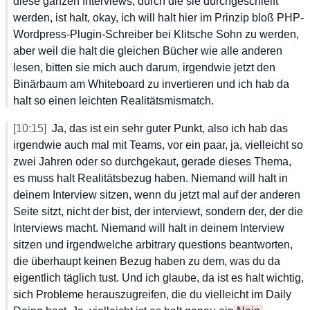
diese
 ganzen
 Interviews,
 durch
 die
 sie
 durchgeschleift
werden,
 ist
 halt,
 okay,
 ich
 will
 halt
 hier
 im
 Prinzip
 bloß
 PHP-
Wordpress-Plugin-Schreiber
 bei
 Klitsche
 Sohn
 zu
 werden,
aber
 weil
 die
 halt
 die
 gleichen
 Bücher
 wie
 alle
 anderen
lesen,
 bitten
 sie
 mich
 auch
 darum,
 irgendwie
 jetzt
 den
Binärbaum
 am
 Whiteboard
 zu
 invertieren
 und
 ich
 hab
 da
halt
 so
 einen
 leichten
 Realitätsmismatch.
[10:15]
Ja,
 das
 ist
 ein
 sehr
 guter
 Punkt,
 also
 ich
 hab
 das
irgendwie
 auch
 mal
 mit
 Teams,
 vor
 ein
 paar,
 ja,
 vielleicht
 so
zwei
 Jahren
 oder
 so
 durchgekaut,
 gerade
 dieses
 Thema,
es
 muss
 halt
 Realitätsbezug
 haben.
 Niemand
 will
 halt
 in
deinem
 Interview
 sitzen,
 wenn
 du
 jetzt
 mal
 auf
 der
 anderen
Seite
 sitzt,
 nicht
 der
 bist,
 der
 interviewt,
 sondern
 der,
 der
 die
Interviews
 macht.
 Niemand
 will
 halt
 in
 deinem
 Interview
sitzen
 und
 irgendwelche
 arbitrary
 questions
 beantworten,
die
 überhaupt
 keinen
 Bezug
 haben
 zu
 dem,
 was
 du
 da
eigentlich
 täglich
 tust.
 Und
 ich
 glaube,
 da
 ist
 es
 halt
 wichtig,
sich
 Probleme
 herauszugreifen,
 die
 du
 vielleicht
 im
 Daily