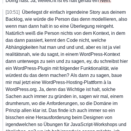
Doing
 hast.
 Ja,
 vielleicht
 ist
 es
 halt
 genau
 ein
 Nein.
[10:51]
Überlegst
 dir
 einfach
 irgendeine
 Story
 aus
 deinem
Backlog,
 wie
 würde
 die
 Person
 das
 denn
 modellieren,
 also
wenn
 man
 dann
 halt
 in
 so
 eine
 Überlegung
 reingeht.
Natürlich
 weiß
 die
 Person
 nichts
 von
 dem
 Kontext,
 in
 dem
das
 dann
 passiert,
 kennt
 den
 Code
 nicht,
 welche
Abhängigkeiten
 hat
 man
 und
 und
 und,
 aber
 es
 ist
 ja
 viel
realitätsnah,
 wie
 du
 sagst,
 in
 einem
 WordPress-Kontext
dann
 unterwegs
 zu
 sein
 und
 zu
 sagen,
 ey,
 du
 schreibst
 hier
ein
 WordPress-Plugin
 mit
 folgender
 Funktionalität,
 wie
würdest
 du
 das
 denn
 machen?
 Als
 dann
 zu
 sagen,
 baue
mir
 mal
 jetzt
 eine
 WordPress-Hosting-Plattform
 à
 la
WordPress.org.
 Ja,
 denn
 das
 Wichtige
 ist
 halt,
 solche
Sachen
 auch
 immer
 zu
 gründen
 in,
 sagen
 wir
 mal,
 einem
drumherum,
 wo
 die
 Anforderungen,
 so
 die
 Domäne
 im
Prinzip
 allen
 klar
 ist.
 Das
 finde
 ich
 auch
 immer
 so
 ein
bisschen
 eine
 Herausforderung
 beim
 Designen
 von
irgendwelchen
 so
 Übungen
 für
 JavaScript-Workshops
 und