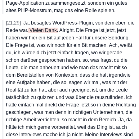
Page-Application
 zusammengesetzt,
 sondern
 ein
 gutes
altes
 PHP-Monstrum,
 mag
 das
 eine
 Rolle
 spielen.
[21:29]
Ja,
 besagtes
 WordPress-Plugin,
 von
 dem
 eben
 die
Rede
 war.
 Vielen
 Dank.
 Alright.
 Die
 Frage
 ist
 jetzt,
 jetzt
haben
 wir
 hier
 ein
 Bit
 auf
 jeden
 Fall
 für
 unsere
 Sendung.
Die
 Frage
 ist,
 was
 wir
 noch
 für
 ein
 Bit
 machen.
 Ach,
 weißt
du,
 ich
 würde
 dich
 jetzt
 einfach
 fragen,
 wo
 wir
 gerade
schon
 darüber
 gesprochen
 haben,
 so,
 was
 fragst
 du
 die
Leute,
 die
 man
 anheuert
 und
 wie
 man
 das
 macht
 mit
 so
dem
 Bereitstellen
 von
 Kontexten,
 dass
 die
 halt
 irgendwie
eine
 Aufgabe
 haben,
 die
 so,
 sagen
 wir
 mal,
 was
 mit
 der
Realität
 zu
 tun
 hat,
 aber
 auch
 geeignet
 ist,
 um
 die
 Leute
tatsächlich
 zu
 quizzen
 und
 was
 über
 die
 rauszufinden.
 Ich
hätte
 einfach
 mal
 direkt
 die
 Frage
 jetzt
 so
 in
 deine
 Richtung
geschlagen,
 was
 man
 denn
 in
 richtigen
 Unternehmen,
 die
richtige
 Arbeit
 verrichten,
 so
 macht
 in
 dem
 Bereich.
 Ja,
 da
hätte
 ich
 mich
 gerne
 vorbereitet,
 weil
 das
 Ding
 ist,
 auch
diese
 Interviews
 mache
 ich
 ja
 nicht.
 Meine
 Interviews
 sind