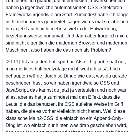
zum
 einen,
 ich
 glaube,
 die
 allermeisten
 ja
 wahrscheinlich
haben
 ja
 irgendwelche
 automatisierten
 CSS-Selektoren-
Frameworks
 irgendwie
 am
 Start.
 Zumindest
 habe
 ich
 lange
nicht
 mehr
 anders
 gearbeitet,
 sagen
 wir
 es
 mal
 so,
 aber
 ich
bin
 ja
 jetzt
 auch
 nicht
 mehr
 so
 viel
 in
 der
 Entwicklung,
beziehungsweise
 nur
 privat.
 Und
 dann
 aber
 frage
 ich
 mich,
sind
 nicht
 eigentlich
 die
 modernen
 Browser
 und
 modernen
Maschinen,
 also
 haben
 die
 das
 noch
 als
 Problem?
[20:11]
Ist
 auf
 jeden
 Fall
 spürbar.
 Also
 ich
 glaube
 halt
 nur,
man
 merkt
 es
 halt
 heutzutage
 nicht,
 weil
 ich
 tatsächlich
behaupten
 würde,
 durch
 so
 Dinge
 wie
 das,
 was
 du
 gerade
beschrieben
 hast,
 so
 wir
 haben
 irgendwie
 so
 CSS
 und
JavaScript,
 das
 kannst
 du
 jetzt
 ja
 verteufeln
 und
 noch
 was
alles,
 aber
 es
 hat
 ja
 zumindest
 mal
 den
 Effekt,
 dass
 die
Leute,
 die
 das
 benutzen,
 ihr
 CSS
 auf
 eine
 Weise
 im
 Griff
haben,
 die
 sie
 es
 vorher
 vielleicht
 nicht
 hatten.
 Weil
 diese
klassische
 Main2-CSS,
 die
 einfach
 so
 ein
 Append-Only-
Ding
 ist,
 wo
 einfach
 nur
 hinten
 was
 dran
 geschrieben
 wird,