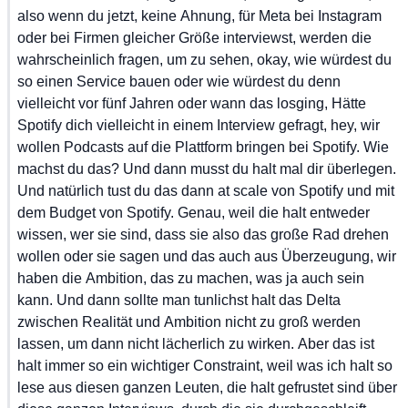
also
 wenn
 du
 jetzt,
 keine
 Ahnung,
 für
 Meta
 bei
 Instagram
oder
 bei
 Firmen
 gleicher
 Größe
 interviewst,
 werden
 die
wahrscheinlich
 fragen,
 um
 zu
 sehen,
 okay,
 wie
 würdest
 du
so
 einen
 Service
 bauen
 oder
 wie
 würdest
 du
 denn
vielleicht
 vor
 fünf
 Jahren
 oder
 wann
 das
 losging,
 Hätte
Spotify
 dich
 vielleicht
 in
 einem
 Interview
 gefragt,
 hey,
 wir
wollen
 Podcasts
 auf
 die
 Plattform
 bringen
 bei
 Spotify.
 Wie
machst
 du
 das?
 Und
 dann
 musst
 du
 halt
 mal
 dir
 überlegen.
Und
 natürlich
 tust
 du
 das
 dann
 at
 scale
 von
 Spotify
 und
 mit
dem
 Budget
 von
 Spotify.
 Genau,
 weil
 die
 halt
 entweder
wissen,
 wer
 sie
 sind,
 dass
 sie
 also
 das
 große
 Rad
 drehen
wollen
 oder
 sie
 sagen
 und
 das
 auch
 aus
 Überzeugung,
 wir
haben
 die
 Ambition,
 das
 zu
 machen,
 was
 ja
 auch
 sein
kann.
 Und
 dann
 sollte
 man
 tunlichst
 halt
 das
 Delta
zwischen
 Realität
 und
 Ambition
 nicht
 zu
 groß
 werden
lassen,
 um
 dann
 nicht
 lächerlich
 zu
 wirken.
 Aber
 das
 ist
halt
 immer
 so
 ein
 wichtiger
 Constraint,
 weil
 was
 ich
 halt
 so
lese
 aus
 diesen
 ganzen
 Leuten,
 die
 halt
 gefrustet
 sind
 über