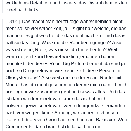
wirklich
 ins
 Detail
 rein
 und
 justierst
 das
 Div
 auf
 dem
 letzten
Pixel
 nach
 links.
[18:05]
Das
 macht
 man
 heutzutage
 wahrscheinlich
 nicht
mehr
 so,
 so
 viel
 seiner
 Zeit,
 ja.
 Es
 gibt
 halt
 welche,
 die
 das
machen,
 es
 gibt
 welche,
 die
 das
 nicht
 machen.
 Und
 das
 ist
halt
 so
 das
 Ding.
 Was
 sind
 die
 Randbedingungen?
 Also
was
 ist
 deine,
 Rolle,
 was
 musst
 du
 hinterher
 tun?
 Weil
wenn
 du
 jetzt
 zum
 Beispiel
 wirklich
 jemanden
 haben
möchtest,
 der
 dieses
 React
 Big
 Picture
 bedient,
 da
 sind
 ja
auch
 so
 Dinge
 relevant
 wie,
 kennt
 sich
 diese
 Person
 im
Ökosystem
 aus?
 Also
 weiß
 die,
 ob
 der
 React-Router
 mit
Modul,
 hast
 du
 nicht
 gesehen,
 ich
 kenne
 mich
 nämlich
 nicht
aus,
 irgendwie
 zusammen
 geht
 und
 sowas
 alles.
 Und
 das
ist
 dann
 wiederum
 relevant,
 aber
 das
 ist
 halt
 nicht
notwendigerweise
 relevant,
 wenn
 du
 irgendwie
 jemanden
hast,
 von
 wegen,
 keine
 Ahnung,
 wir
 ziehen
 jetzt
 unsere
Pattern-Library
 von
 Grund
 auf
 neu
 hoch
 auf
 Basis
 von
 Web-
Components,
 dann
 brauchst
 du
 tatsächlich
 die