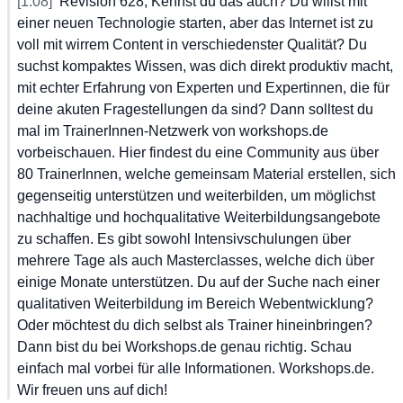
[1:08]
Revision
 628,
 Kennst
 du
 das
 auch?
 Du
 willst
 mit
einer
 neuen
 Technologie
 starten,
 aber
 das
 Internet
 ist
 zu
voll
 mit
 wirrem
 Content
 in
 verschiedenster
 Qualität?
 Du
suchst
 kompaktes
 Wissen,
 was
 dich
 direkt
 produktiv
 macht,
mit
 echter
 Erfahrung
 von
 Experten
 und
 Expertinnen,
 die
 für
deine
 akuten
 Fragestellungen
 da
 sind?
 Dann
 solltest
 du
mal
 im
 TrainerInnen-Netzwerk
 von
 workshops.de
vorbeischauen.
 Hier
 findest
 du
 eine
 Community
 aus
 über
80
 TrainerInnen,
 welche
 gemeinsam
 Material
 erstellen,
 sich
gegenseitig
 unterstützen
 und
 weiterbilden,
 um
 möglichst
nachhaltige
 und
 hochqualitative
 Weiterbildungsangebote
zu
 schaffen.
 Es
 gibt
 sowohl
 Intensivschulungen
 über
mehrere
 Tage
 als
 auch
 Masterclasses,
 welche
 dich
 über
einige
 Monate
 unterstützen.
 Du
 auf
 der
 Suche
 nach
 einer
qualitativen
 Weiterbildung
 im
 Bereich
 Webentwicklung?
Oder
 möchtest
 du
 dich
 selbst
 als
 Trainer
 hineinbringen?
Dann
 bist
 du
 bei
 Workshops.de
 genau
 richtig.
 Schau
einfach
 mal
 vorbei
 für
 alle
 Informationen.
 Workshops.de.
Wir
 freuen
 uns
 auf
 dich!